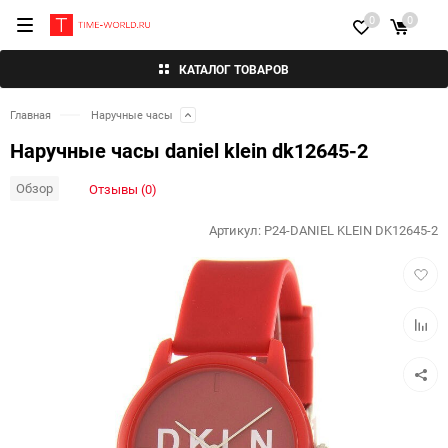
0
0
КАТАЛОГ ТОВАРОВ
Главная
Наручные часы
Наручные часы daniel klein dk12645-2
Обзор
Отзывы (0)
Артикул:
P24-DANIEL KLEIN DK12645-2
Добав
в
избра
Добав
к
сравн