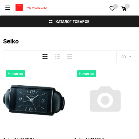
0
0
КАТАЛОГ ТОВАРОВ
Seiko
Плитка
Подробно
Компактно
30
30
Новинка
Новинка
60
90
150