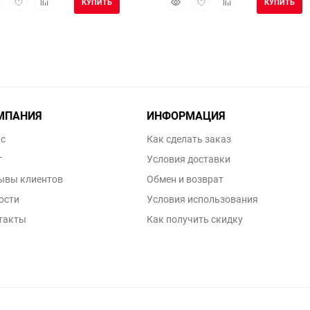
КУПИТЬ
КУПИТЬ
смотр
в
к
просмотр
в
к
избранное
сравнению
избранное
сравнению
МПАНИЯ
ИНФОРМАЦИЯ
ас
Как сделать заказ
г
Условия доставки
ывы клиентов
Обмен и возврат
ости
Условия использования
такты
Как получить скидку