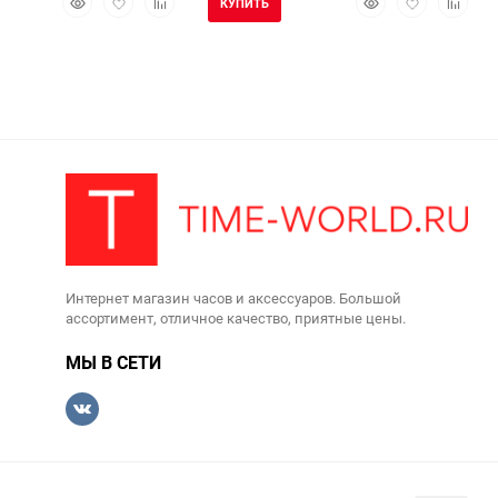
КУПИТЬ
просмотр
в
к
просмотр
в
к
избранное
сравнению
избранное
сравне
Интернет магазин часов и аксессуаров. Большой
ассортимент, отличное качество, приятные цены.
МЫ В СЕТИ