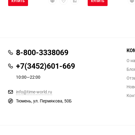
КУПИТЬ
КУПИТЬ
просмотр
в
к
про
избранное
сравнению
КО
8-800-3338069
О н
+7(3452)601-669
Бло
10:00—22:00
Отз
Нов
info@time-world.ru
Кон
Тюмень, ул. Пермякова, 50Б