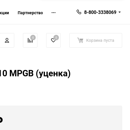
8-800-3338069
кции
Партнерство
0
0
Корзина
пуста
610 MPGB (уценка)
₽