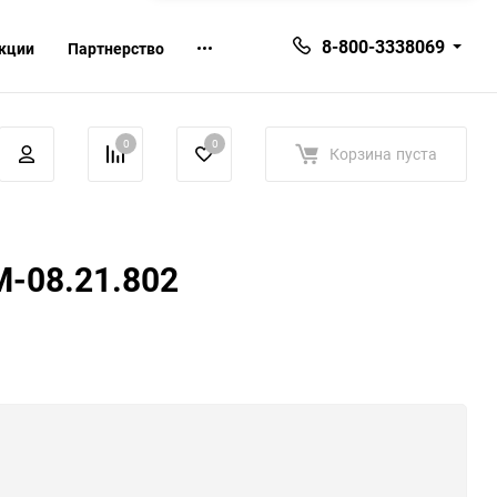
8-800-3338069
кции
Партнерство
0
0
Корзина
пуста
М-08.21.802