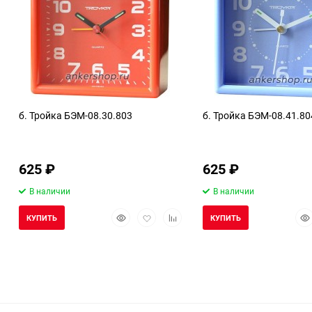
б. Тройка БЭМ-08.30.803
б. Тройка БЭМ-08.41.80
625
₽
625
₽
В наличии
В наличии
Быстрый
Добавить
Добавить
Бы
КУПИТЬ
КУПИТЬ
просмотр
в
к
про
избранное
сравнению