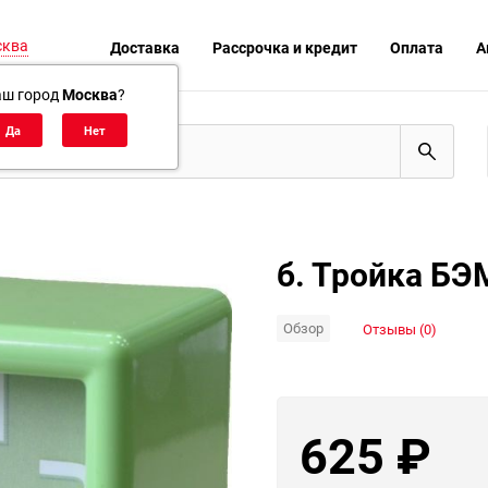
сква
Доставка
Рассрочка и кредит
Оплата
А
аш город
Москва
?
б. Тройка БЭ
Обзор
Отзывы (0)
625
₽