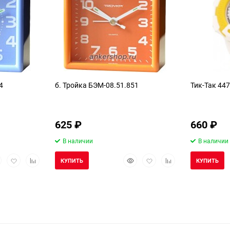
4
б. Тройка БЭМ-08.51.851
Тик-Так 44
625
₽
660
₽
В наличии
В наличии
стрый
Добавить
Добавить
Быстрый
Добавить
Добавить
КУПИТЬ
КУПИТЬ
смотр
в
к
просмотр
в
к
избранное
сравнению
избранное
сравнению