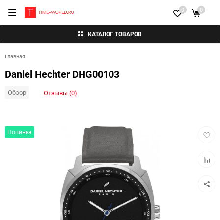
0
0
КАТАЛОГ ТОВАРОВ
Главная
Daniel Hechter DHG00103
Обзор
Отзывы (0)
Добав
Новинка
в
избра
Добав
к
сравн