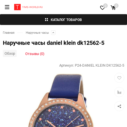
0
0
КАТАЛОГ ТОВАРОВ
Главная
Наручные часы
Наручные часы daniel klein dk12562-5
Обзор
Отзывы (0)
Артикул:
P24-DANIEL KLEIN DK12562-5
Добав
в
избра
Добав
к
сравн