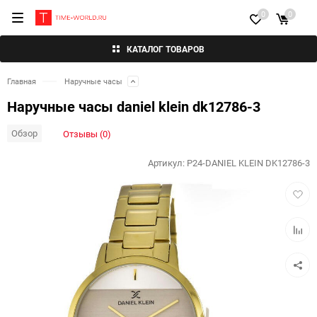
0
0
КАТАЛОГ ТОВАРОВ
Главная
Наручные часы
Наручные часы daniel klein dk12786-3
Обзор
Отзывы (0)
Артикул:
P24-DANIEL KLEIN DK12786-3
Добав
в
избра
Добав
к
сравн