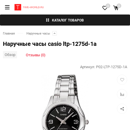
0
0
КАТАЛОГ ТОВАРОВ
Главная
Наручные часы
Наручные часы casio ltp-1275d-1a
Обзор
Отзывы (0)
Артикул:
P02-LTP-1275D-1A
Добав
в
избра
Добав
к
сравн