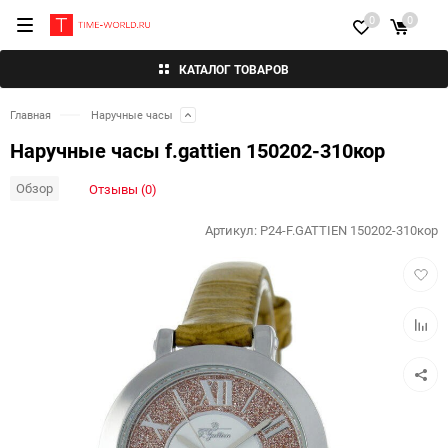
0
0
КАТАЛОГ ТОВАРОВ
Главная
Наручные часы
Наручные часы f.gattien 150202-310кор
Обзор
Отзывы (0)
Артикул:
P24-F.GATTIEN 150202-310кор
Добав
в
избра
Добав
к
сравн