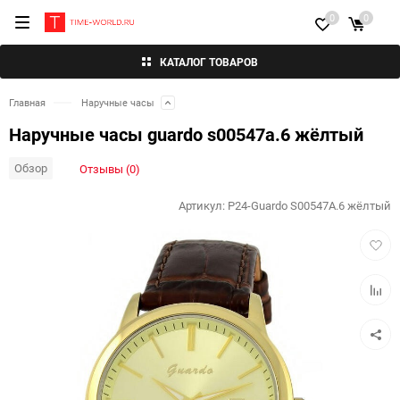
0
0
КАТАЛОГ ТОВАРОВ
Главная
Наручные часы
Наручные часы guardo s00547a.6 жёлтый
Обзор
Отзывы (0)
Артикул:
P24-Guardo S00547A.6 жёлтый
Добав
в
избра
Добав
к
сравн