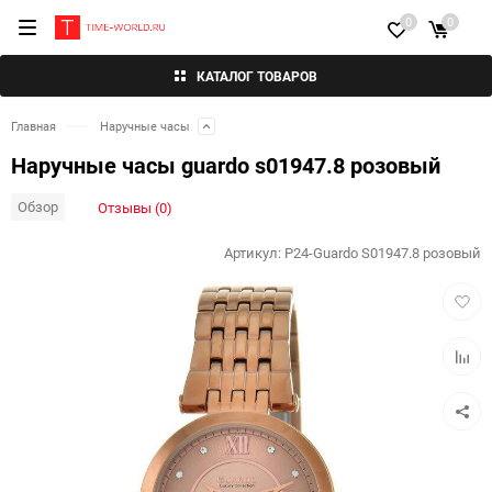
0
0
КАТАЛОГ ТОВАРОВ
Главная
Наручные часы
Наручные часы guardo s01947.8 розовый
Обзор
Отзывы (0)
Артикул:
P24-Guardo S01947.8 розовый
Добав
в
избра
Добав
к
сравн