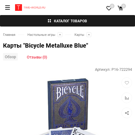
0
0
КАТАЛОГ ТОВАРОВ
Главная
Настольные игры
Карты
Карты "Bicycle Metalluxe Blue"
Обзор
Отзывы (0)
Артикул:
P16-722294
Добав
в
избра
Добав
к
сравн