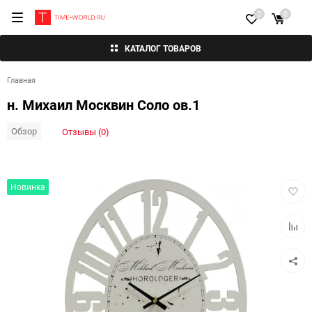
0
0
КАТАЛОГ ТОВАРОВ
Главная
н. Михаил Москвин Соло ов.1
Обзор
Отзывы (0)
Добав
Новинка
в
избра
Добав
к
сравн