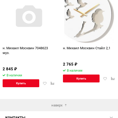
н. Михаил Москвин 7048623
н. Михаил Москвин Стайл 2,1
муз.
2 765
₽
2 845
₽
В наличии
В наличии
Добавит
Доб
Купить
Добавить
Добавить
в
к
Купить
в
к
избранн
сра
избранное
сравнению
наверх
КОНТАКТЫ