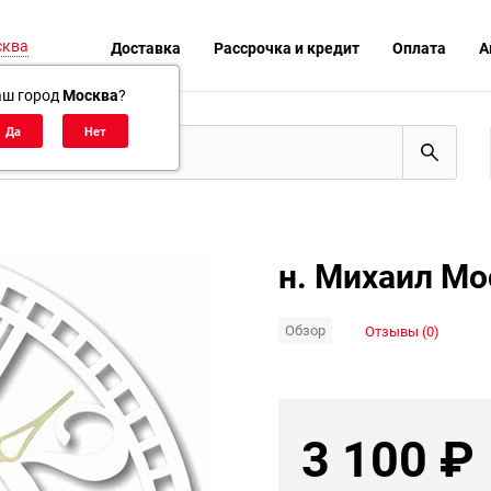
сква
Доставка
Рассрочка и кредит
Оплата
А
аш город
Москва
?
н. Михаил Мо
Обзор
Отзывы (0)
3 100
₽