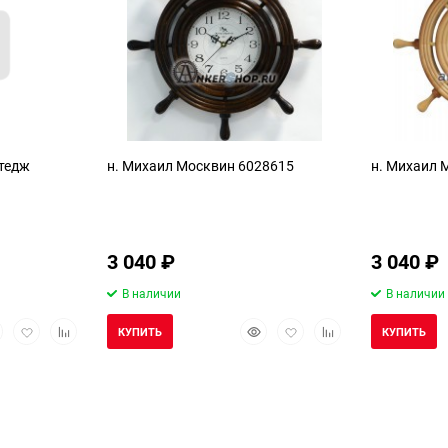
ттедж
н. Михаил Москвин 6028615
н. Михаил 
3 040
₽
3 040
₽
В наличии
В наличии
стрый
Добавить
Добавить
Быстрый
Добавить
Добавить
КУПИТЬ
КУПИТЬ
смотр
в
к
просмотр
в
к
избранное
сравнению
избранное
сравнению