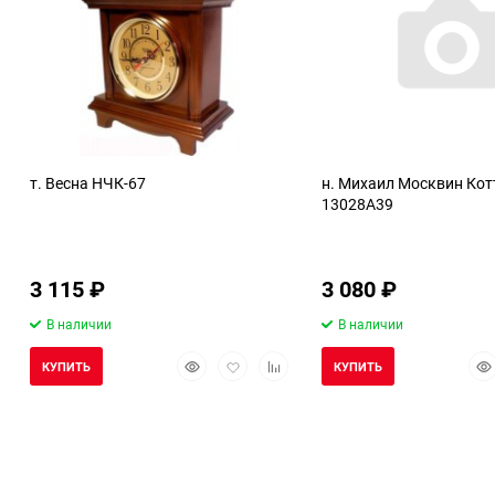
т. Весна НЧК-67
н. Михаил Москвин Ко
13028А39
3 115
₽
3 080
₽
В наличии
В наличии
Быстрый
Добавить
Добавить
Бы
КУПИТЬ
КУПИТЬ
просмотр
в
к
про
избранное
сравнению