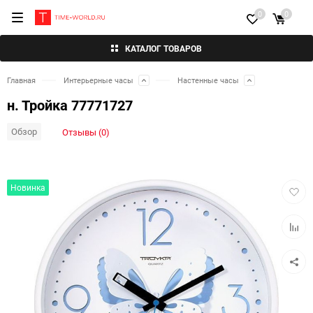
0
0
КАТАЛОГ ТОВАРОВ
Главная
Интерьерные часы
Настенные часы
н. Тройка 77771727
Обзор
Отзывы (0)
Добав
Новинка
в
избра
Добав
к
сравн