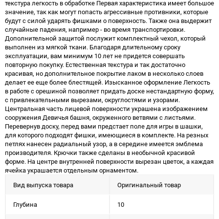
текстура легкость в обработке Первая характеристика имеет большое
значение, так как могут попасть агрессивные противники, которые
будут с силой ударять фишками о поверхность. Также она выдержит
случайные падения, например - во время транспортировки.
Дополнительной защитой послужит комплектный чехол, который
выполнен из мягкой ткани. Благодаря длительному сроку
эксплуатации, вам минимум 10 лет не придется совершать
повторную покупку. Естественная текстура и так достаточно
красивая, но дополнительное покрытие лаком в несколько слоев
делает ее еще более блестящей. Изысканное оформление Легкость
в работе с орешиной позволяет придать доске нестандартную форму,
с привлекательными вырезами, округлостями и узорами.
Центральная часть лицевой поверхности украшена изображением
сооружения Девичья башня, окруженного ветвями с листьями.
Перевернув доску, перед вами предстает поле для игры в шашки,
для которого подходят фишки, имеющиеся в комплекте. На резных
петлях нанесен радиальный узор, а в середине имеется эмблема
производителя. Крючки также сделаны в необычной красивой
форме. На центре внутренней поверхности вырезан цветок, а каждая
ячейка украшается отдельным орнаментом.
Вид выпуска товара
Оригинальный товар
Глубина
10