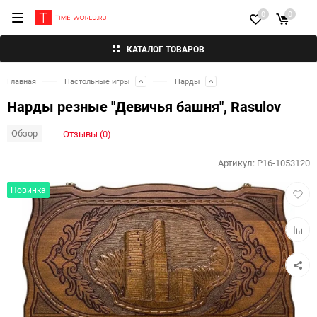
0
0
КАТАЛОГ ТОВАРОВ
Главная
Настольные игры
Нарды
Нарды резные "Девичья башня", Rasulov
Обзор
Отзывы (0)
Артикул:
P16-1053120
Добав
Новинка
в
избра
Добав
к
сравн