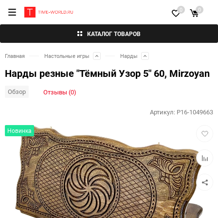
0
0
КАТАЛОГ ТОВАРОВ
Главная
Настольные игры
Нарды
Нарды резные "Тёмный Узор 5" 60, Mirzoyan
Обзор
Отзывы (0)
Артикул:
P16-1049663
Добав
Новинка
в
избра
Добав
к
сравн