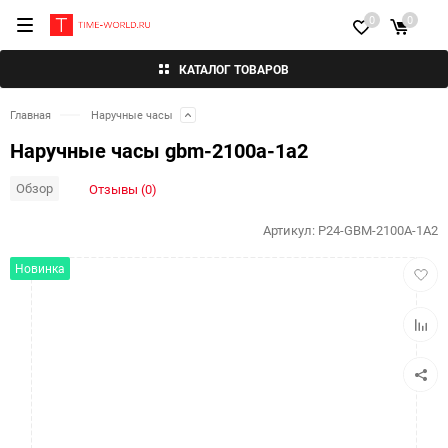
0
0
КАТАЛОГ ТОВАРОВ
Главная
Наручные часы
Наручные часы gbm-2100a-1a2
Обзор
Отзывы (0)
Артикул:
P24-GBM-2100A-1A2
Добав
Новинка
в
избра
Добав
к
сравн