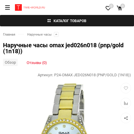
0
0
КАТАЛОГ ТОВАРОВ
Главная
Наручные часы
Наручные часы omax jed026n018 (pnp/gold
(1n18))
Обзор
Отзывы (0)
Артикул:
P24-OMAX JED026N018 (PNP/GOLD (1N18))
Добав
в
избра
Добав
к
сравн