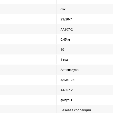
бук
23/20/7
AA807-2
0.45 кг
10
1 год
Armenakyan
Армения
AA807-2
фигуры
Базовая коллекция