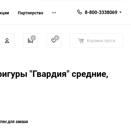
8-800-3338069
кции
Партнерство
0
0
Корзина
пуста
гуры "Гвардия" средние,
пен для заказа