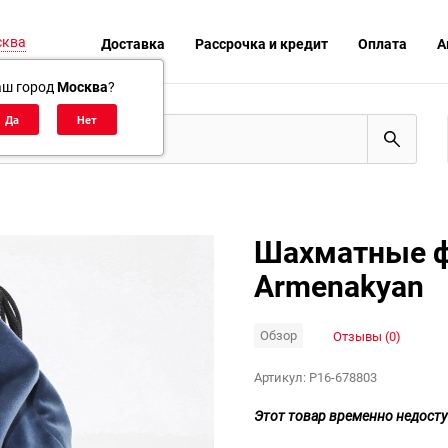
сква
Доставка
Рассрочка и кредит
Оплата
А
аш город
Москва
?
Шахматные фи
Armenakyan
Обзор
Отзывы (0)
Артикул:
P16-678803
Этот товар временно недосту