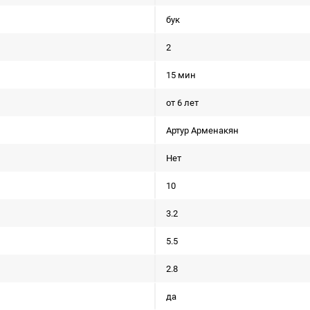
бук
2
15 мин
от 6 лет
Артур Арменакян
Нет
10
3.2
5.5
2.8
да