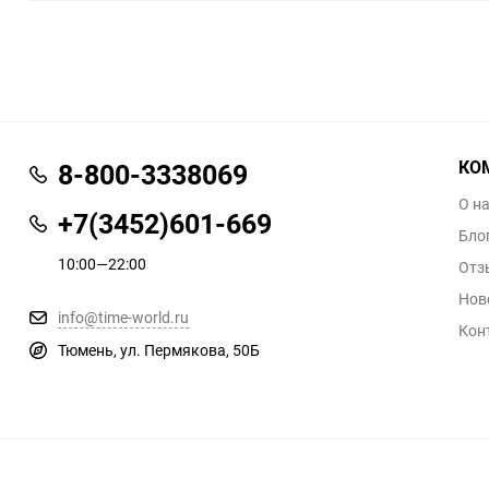
КО
8-800-3338069
О н
+7(3452)601-669
Бло
10:00—22:00
Отз
Нов
info@time-world.ru
Кон
Тюмень, ул. Пермякова, 50Б