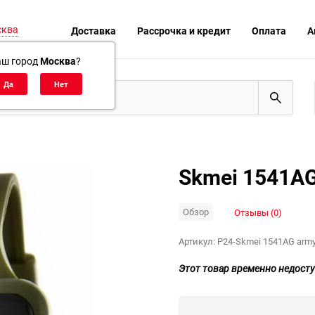
сква
Доставка
Рассрочка и кредит
Оплата
А
аш город
Москва
?
Skmei 1541AG
Обзор
Отзывы (0)
Артикул:
P24-Skmei 1541AG army
Этот товар временно недосту