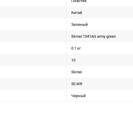
Пластик
Китай
Зеленый
Skmei 1541AG army green
0.1 кг
10
Skmei
50 WR
Черный