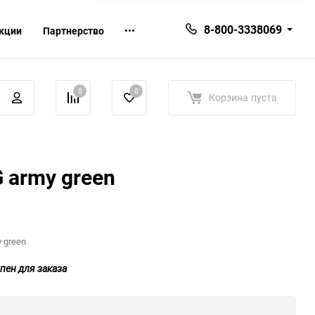
8-800-3338069
кции
Партнерство
0
0
Корзина
пуста
 army green
 green
пен для заказа