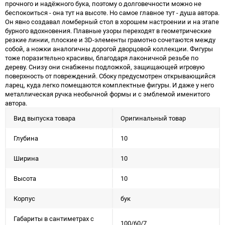
прочного и надёжного бука, поэтому о долговечности можно не
беспокоиться - она тут на высоте. Но самое главное тут - душа автора.
Он явно создавал ломберный стол в хорошем настроении и на этапе
бурного вдохновения. Плавные узоры переходят в геометрические
резкие линии, плоские и 3D-элементы грамотно сочетаются между
собой, а ножки аналогичны дорогой дворцовой коллекции. Фигуры
тоже поразительно красивы, благодаря лаконичной резьбе по
дереву. Снизу они снабжены подложкой, защищающей игровую
поверхность от повреждений. Сбоку предусмотрен открывающийся
ларец, куда легко помещаются комплектные фигуры. И даже у него
металлическая ручка необычной формы и с эмблемой именитого
автора.
Вид выпуска товара
Оригинальный товар
Глубина
10
Ширина
10
Высота
10
Корпус
бук
Габариты в сантиметрах с
100/60/7