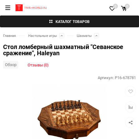
0
0
КАТАЛОГ ТОВАРОВ
Главная
Настольные игры
Шахматы
Стол ломберный шахматный "Севанское
сражение", Haleyan
Обзор
Отзывы (0)
Артикул:
P16-678781
Добав
в
избра
Добав
к
сравн