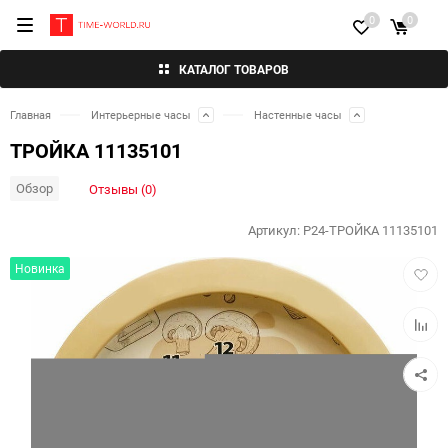
0
0
КАТАЛОГ ТОВАРОВ
Главная
Интерьерные часы
Настенные часы
ТРОЙКА 11135101
Обзор
Отзывы (0)
Артикул:
P24-ТРОЙКА 11135101
Добав
Новинка
в
избра
Добав
к
сравн