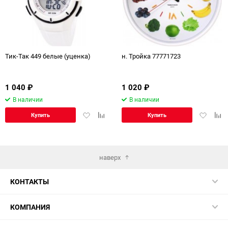
Тик-Так 449 белые (уценка)
н. Тройка 77771723
1 040
₽
1 020
₽
В наличии
В наличии
Добавить
Добавить
Добавит
Доб
Купить
Купить
в
к
в
к
избранное
сравнению
избранн
сра
наверх
КОНТАКТЫ
КОМПАНИЯ