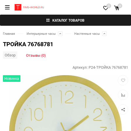
0
0
КАТАЛОГ ТОВАРОВ
Главная
Интерьерные часы
Настенные часы
ТРОЙКА 76768781
Обзор
Отзывы (0)
Артикул:
P24-ТРОЙКА 76768781
Добав
Новинка
в
избра
Добав
к
сравн