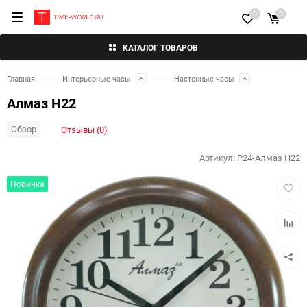
0
0
КАТАЛОГ ТОВАРОВ
Главная
Интерьерные часы
Настенные часы
Алмаз Н22
Обзор
Отзывы (0)
Артикул:
P24-Алмаз Н22
Добав
Новинка
в
избра
Добав
к
сравн