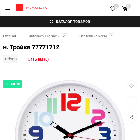
0
0
КАТАЛОГ ТОВАРОВ
Главная
Интерьерные часы
Настенные часы
н. Тройка 77771712
Обзор
Отзывы (0)
Добав
Новинка
в
избра
Добав
к
сравн