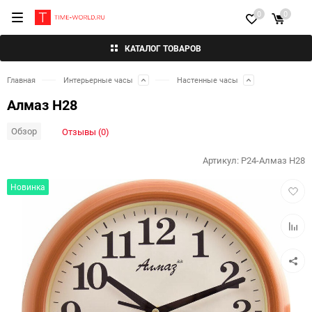
0
0
КАТАЛОГ ТОВАРОВ
Главная
Интерьерные часы
Настенные часы
Алмаз Н28
Обзор
Отзывы (0)
Артикул:
P24-Алмаз Н28
Добав
Новинка
в
избра
Добав
к
сравн