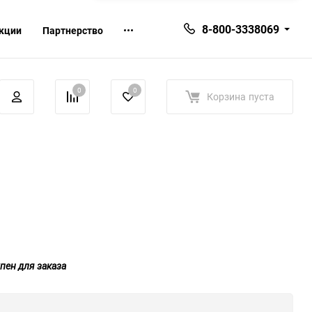
8-800-3338069
кции
Партнерство
0
0
Корзина
пуста
пен для заказа