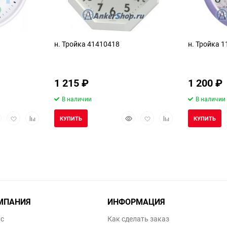
н. Тройка 41410418
н. Тройка 
1 215
₽
1 200
₽
В наличии
В наличии
стрый
Добавить
Добавить
Быстрый
Добавить
Добавить
КУПИТЬ
КУПИТЬ
смотр
в
к
просмотр
в
к
избранное
сравнению
избранное
сравнению
МПАНИЯ
ИНФОРМАЦИЯ
ас
Как сделать заказ