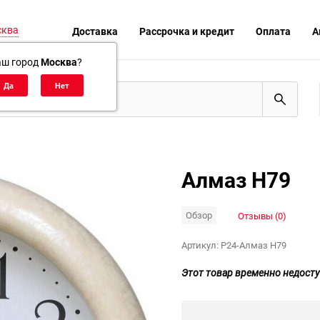
сква
Доставка
Рассрочка и кредит
Оплата
А
аш город
Москва
?
Алмаз Н79
Обзор
Отзывы (0)
Артикул:
P24-Алмаз Н79
Этот товар временно недосту