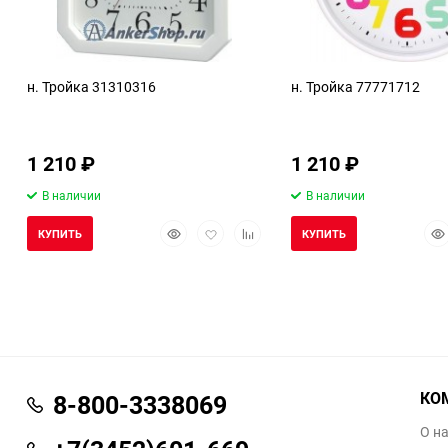
н. Тройка 31310316
н. Тройка 77771712
1 210
₽
1 210
₽
В наличии
В наличии
Быстрый
Добавить
Добавить
Бы
КУПИТЬ
КУПИТЬ
просмотр
в
к
про
избранное
сравнению
КО
8-800-3338069
О н