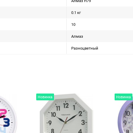
Алмаз Н79
0.1 кг
10
Алмаз
Разноцветный
Новинка
Новинка